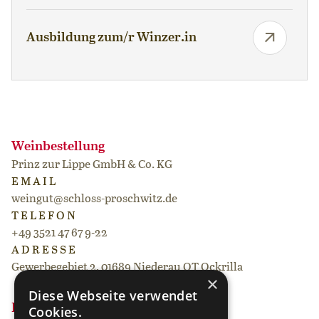
Ausbildung zum/r Winzer.in
Weinbestellung
Prinz zur Lippe GmbH & Co. KG
EMAIL
weingut@schloss-proschwitz.de
TELEFON
+49 3521 47 67 9-22
ADRESSE
Gewerbegebiet 2, 01689 Niederau OT Ockrilla
×
Diese Webseite verwendet
Event buchen
Cookies.