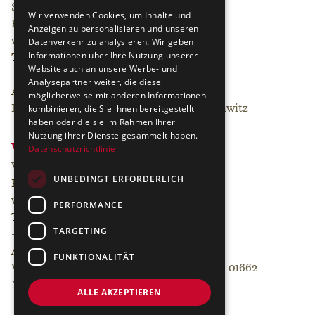
Schloss Proschwitz Prinz zur Lippe
Wir verwenden Cookies, um Inhalte und
EMAIL
Anzeigen zu personalisieren und unseren
willkommen@schloss-proschwitz.de
Datenverkehr zu analysieren. Wir geben
Informationen über Ihre Nutzung unserer
TELEFON
Website auch an unsere Werbe- und
+49 3521 40600
Analysepartner weiter, die diese
ADRESSE
möglicherweise mit anderen Informationen
kombinieren, die Sie ihnen bereitgestellt
Heiliger Grund 2, 01662 Meißen OT Proschwitz
haben oder die sie im Rahmen Ihrer
Nutzung ihrer Dienste gesammelt haben.
Vinothek
Datenschutzrichtlinie
Verkosten Sie unsere Kollektionen
UNBEDINGT ERFORDERLICH
EMAIL
vinothek@schloss-proschwitz.de
PERFORMANCE
TELEFON
TARGETING
+49 3521 4060 49
ADRESSE
FUNKTIONALITÄT
Vinothek im Schlosshof Heiliger Grund 2, 01662
Meissen
ALLE AKZEPTIEREN