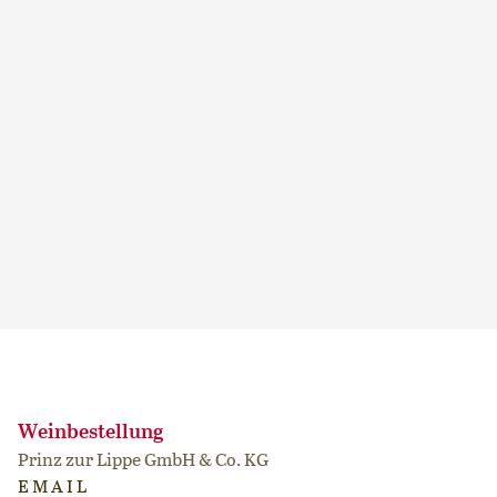
Ihr Event
Gestalten Sie Ihre individuelle Feier im
stilvollen Ambiente unseres Schlosses
Weinbestellung
Prinz zur Lippe GmbH & Co. KG
EMAIL