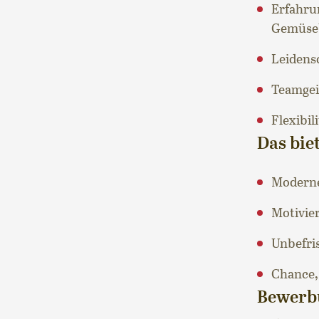
Erfahru
Gemüseb
Leidens
Teamgeis
Flexibil
Das bie
Moderne
Motivier
Unbefris
Chance,
Bewerb