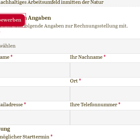
achhaltiges Arbeitsumfeld inmitten der Natur
ersönlichen Angaben
ilen Sie uns folgende Angaben zur Rechnungsstellung mit.
*
name
*
Ihr Nachname
*
Ort
*
ailadresse
*
Ihre Telefonnummer
*
bung
möglicher Starttermin
*