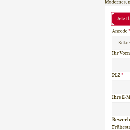
Modernes, n
Ihre p
Bitte te
Anrede
Ihr Vor
PLZ
*
Ihre E-M
Bewer
Frühest