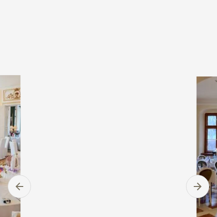
@weingut.schloss.proschwitz
SchlossProschwitz