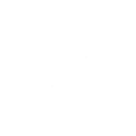
Historischer
Erlebnisreiche
Barocke Bauku
Weinkeller
Geschichte
Vielfalt der Erlebnisse und
Angebote