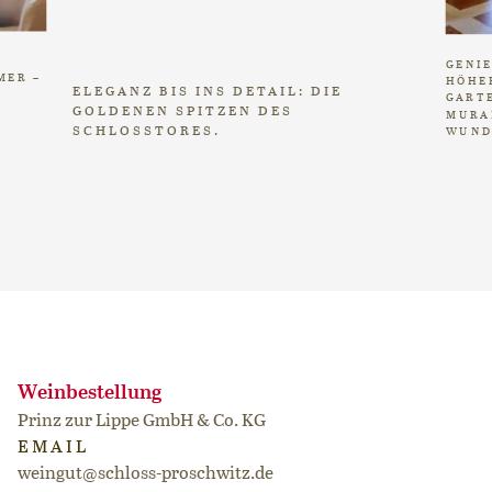
GENIE
MER –
ÖHEPU
ELEGANZ BIS INS DETAIL: DIE
ARTEN
GOLDENEN SPITZEN DES
URAN
SCHLOSSTORES.
UNDE
Weinbestellung
Prinz zur Lippe GmbH & Co. KG
EMAIL
weingut@schloss-proschwitz.de