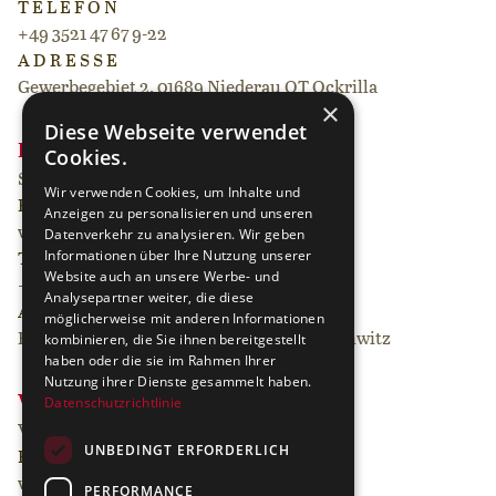
TELEFON
+49 3521 47 67 9-22
ADRESSE
Gewerbegebiet 2, 01689 Niederau OT Ockrilla
×
Diese Webseite verwendet
Event buchen
Cookies.
Schloss Proschwitz Prinz zur Lippe
Wir verwenden Cookies, um Inhalte und
EMAIL
Anzeigen zu personalisieren und unseren
willkommen@schloss-proschwitz.de
Datenverkehr zu analysieren. Wir geben
Informationen über Ihre Nutzung unserer
TELEFON
Website auch an unsere Werbe- und
+49 3521 40600
Analysepartner weiter, die diese
ADRESSE
möglicherweise mit anderen Informationen
kombinieren, die Sie ihnen bereitgestellt
Heiliger Grund 2, 01662 Meißen OT Proschwitz
haben oder die sie im Rahmen Ihrer
Nutzung ihrer Dienste gesammelt haben.
Vinothek
Datenschutzrichtlinie
Verkosten Sie unsere Kollektionen
UNBEDINGT ERFORDERLICH
EMAIL
vinothek@schloss-proschwitz.de
PERFORMANCE