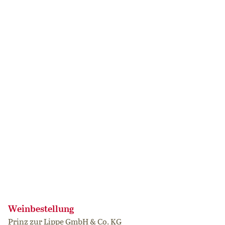
3er oder 7er Weinprobe
Bei uns erleben die Gäste eine Weinprobe, die alle Sinne
anspricht und unvergessliche Momente schenkt. Die
Kombination aus BIO und REGIONALITÄT verspricht ein
besonderes Geschmackserlebnis. Dabei erfahren die
Teilnehmenden interessante Informationen rund um die
verkosteten Weine und tauchen tief in die Welt des
Weingenusses ein. Die 3er Weinprobe kostet pro Person
9,50€. Die 7er Weinprobe kostet pro Person 18,50€. Ab 5
Personen bitten wir um kurze vorherige Anmeldung.
Weinbestellung
Prinz zur Lippe GmbH & Co. KG